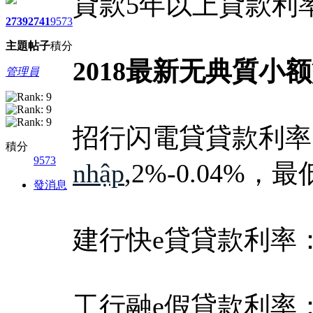
貸款5年以上貸款利率
2739
2741
9573
主題
帖子
積分
2018最新无典質小
管理員
招行闪電貸貸款利率：
積分
9573
nhập
,2%-0.04%，
發消息
建行快e貸貸款利率：年
工行融e假貸款利率：