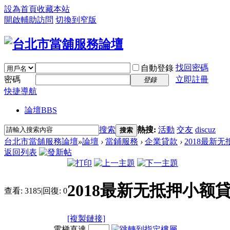
設為首頁
收藏本站
開啟輔助訪問
切換到窄版
找回密碼
自動登錄
密碼
立即註冊
登錄
快捷導航
論壇
BBS
搜索
熱搜:
活動
交友
discuz
搜索
台北市當舖服務論壇
»
論壇
›
當鋪服務
›
企業貸款
›
2018最新
返回列表
2018最新无抵押小额
查看:
3185
|
回復:
0
[複製鏈接]
電梯直達