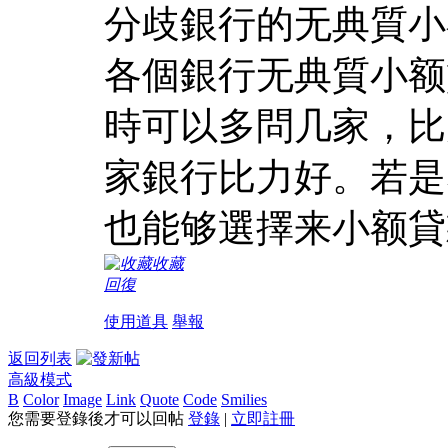
分歧銀行的无典質小
各個銀行无典質小额
時可以多問几家，比
家銀行比力好。若是
也能够選擇来小额貸
收藏
回復
使用道具
舉報
返回列表
高級模式
B
Color
Image
Link
Quote
Code
Smilies
您需要登錄後才可以回帖
登錄
|
立即註冊