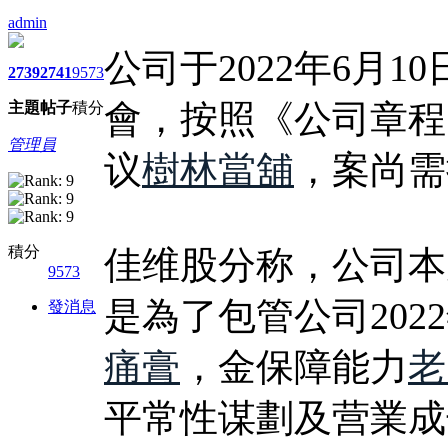
admin
公司于2022年6月
2739
2741
9573
會，按照《公司章程
主題
帖子
積分
管理員
议
樹林當舖
，案尚需
積分
佳维股分称，公司本
9573
是為了包管公司202
發消息
痛膏
，金保障能力
老
平常性谋劃及营業成