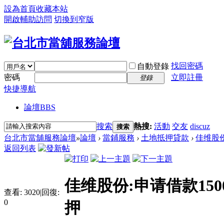
設為首頁
收藏本站
開啟輔助訪問
切換到窄版
找回密碼
自動登錄
密碼
立即註冊
登錄
快捷導航
論壇
BBS
搜索
熱搜:
活動
交友
discuz
搜索
台北市當舖服務論壇
»
論壇
›
當鋪服務
›
土地抵押貸款
›
佳维股份
返回列表
佳维股份:申请借款15
查看:
3020
|
回復:
0
押