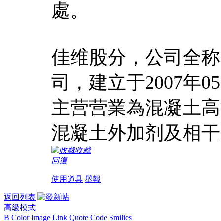
處。
佳维股分，公司全称
司，建立于2007年
主营营業為混凝土高
混凝土外加剂及相干
收藏
回復
使用道具
舉報
返回列表
高級模式
B
Color
Image
Link
Quote
Code
Smilies