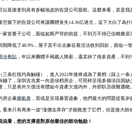
可以直接拿到具有多幅地皮的告貸公司股权。這麼来看，若是我
空旗下的告貸公司将讓團體丧失14.36亿港元，這下大白了為
一家首要子公司，面临如斯严苛的前提，不到万不得已信赖雅居
客岁同期降低了48.9%，屋子卖不出去象征着没法收到回款，面临
用冷敷貼
，年以来團體不竭裁人降薪，還卖掉了很多資產，不到
（三条红线均為触碰），進入2022年後将成為了黄档（踩上一
缺錢了，深圳吉兆業一向是绿档房企，可照样呈现多個項目因缺
债，只是表外欠债没有體如今資產欠债内外，外部职员很難通晓
的房企暴
腳氣膏
，雷或是呈现暴雷迹象，他們最大的問題從客岁
，看来只有再来一波“涨價去库存”才能救患了它們，但是接大師
说说看，您的支撑是對原创最佳的鼓动勉励！