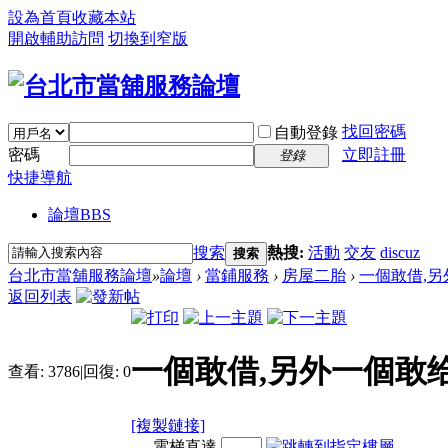
設為首頁
收藏本站
開啟輔助訪問
切換到窄版
找回密碼
自動登錄
密碼
立即註冊
登錄
快捷導航
論壇
BBS
搜索
熱搜:
活動
交友
discuz
搜索
台北市當舖服務論壇
»
論壇
›
當鋪服務
›
房屋二胎
›
一個敢借,另
返回列表
一個敢借,另外一個敢给
查看:
3786
|
回復:
0
[複製鏈接]
電梯直達