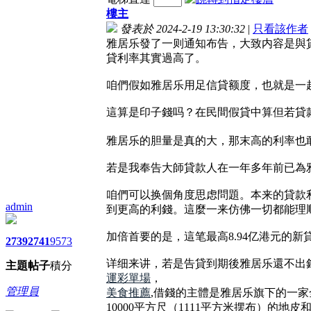
樓主
發表於 2024-2-19 13:30:32
|
只看該作者
雅居乐發了一则通知布告，大致内容是與貸
貸利率其實過高了。
咱們假如雅居乐用足信貸额度，也就是一起頭
這算是印子錢吗？在民間假貸中算但若貸款
雅居乐的胆量是真的大，那末高的利率也
若是我奉告大師貸款人在一年多年前已為雅
咱們可以换個角度思虑問題。本来的貸款
admin
到更高的利錢。這麼一来仿佛一切都能理
加倍首要的是，這笔最高8.94亿港元的
2739
2741
9573
详细来讲，若是告貸到期後雅居乐還不出
主題
帖子
積分
運彩單場
，
管理員
美食推薦
,借錢的主體是雅居乐旗下的一家
10000平方尺（1111平方米摆布）的地