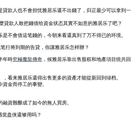
是貸款人也不會担忧雅居乐還不出錢了，归正最少可以拿到一
什麼貸款人敢把錢借给資金状态其實不如意的雅居乐了吧？
乐是不會借這笔錢的，今朝来看還真到了万不得已的环境。
一笔笔行将到期的告貸，你讓雅居乐怎样辦？
半年時
究極魔龍傳奇
，候雅居乐靠出售股权和地產項目统共回
条），看来雅居乐還得出售更多的資產才能從新回到绿档。
少資金而停工的事變。
。
的融資難酿成了如今的無人買房。
感觉盘侠還够用吗？