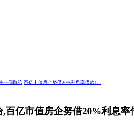
外一個敢给,百亿市值房企努借20%利息率借款! ...
,百亿市值房企努借20%利息率