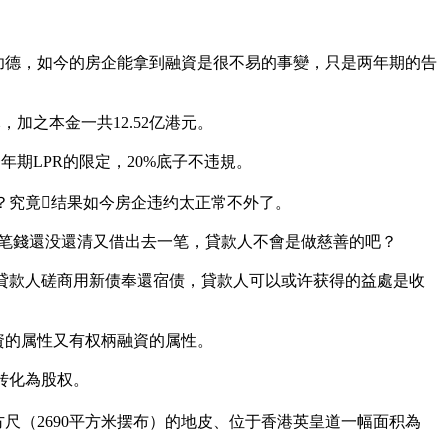
是功德，如今的房企能拿到融資是很不易的事變，只是两年期的告
加之本金一共12.52亿港元。
期LPR的限定，20%底子不违規。
？究竟结果如今房企违约太正常不外了。
一笔錢還没還清又借出去一笔，貸款人不會是做慈善的吧？
貸款人磋商用新债奉還宿债，貸款人可以或许获得的益處是收
資的属性又有权柄融資的属性。
转化為股权。
方尺（2690平方米摆布）的地皮、位于香港英皇道一幅面积為