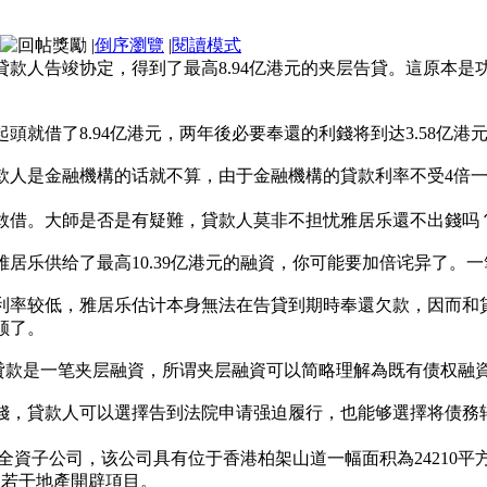
|
倒序瀏覽
|
閱讀模式
款人告竣协定，得到了最高8.94亿港元的夹层告貸。這原本
就借了8.94亿港元，两年後必要奉還的利錢将到达3.58亿港元，
人是金融機構的话就不算，由于金融機構的貸款利率不受4倍一年
敢借。大師是否是有疑難，貸款人莫非不担忧雅居乐還不出錢吗
居乐供给了最高10.39亿港元的融資，你可能要加倍诧异了。
利率较低，雅居乐估计本身無法在告貸到期時奉還欠款，因而和
顺了。
新貸款是一笔夹层融資，所谓夹层融資可以简略理解為既有债权融
錢，貸款人可以選擇告到法院申请强迫履行，也能够選擇将债務
全資子公司，该公司具有位于香港柏架山道一幅面积為24210平
皮和若干地產開辟項目。